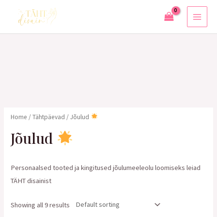
Skip
to
MAI
content
MEN
Home
/
Tähtpäevad
/ Jõulud
Jõulud
Personaalsed tooted ja kingitused jõulumeeleolu loomiseks leiad
TÄHT disainist
Showing all 9 results