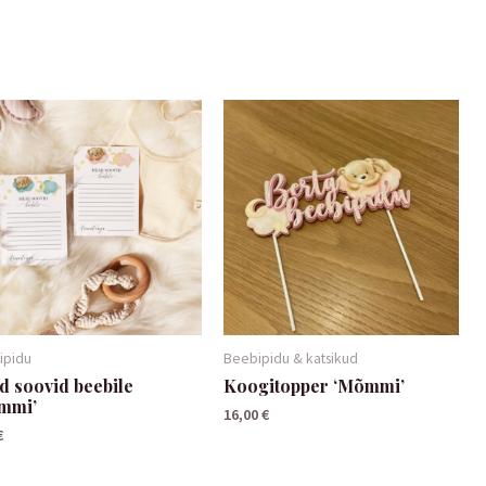
ipidu
Beebipidu & katsikud
d soovid beebile
Koogitopper ‘Mõmmi’
mmi’
16,00
€
€