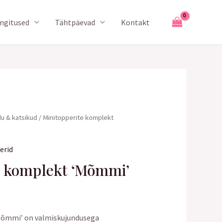
ingitused
Tähtpäevad
Kontakt
u & katsikud
/ Minitopperite komplekt
erid
e komplekt ‘Mõmmi’
Mõmmi’ on valmiskujundusega