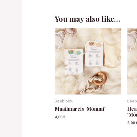
You may also like…
Beebipidu
Beeb
Maailmareis ‘Mõmmi’
Hea
‘Mõ
4,00
€
3,00