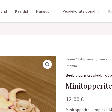
trid
Kaardid
Mängud
Peodekoratsioonid
K
Home
/
Tähtpäevad
/
Beebipid
‘Mõmmi’
Beebipidu & katsikud
,
Topp
Minitopperit
12,00
€
Minitopperite komplekt ‘