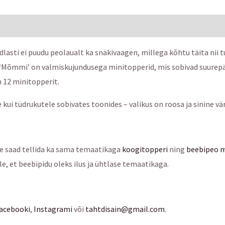
dlasti ei puudu peolaualt ka snäkivaagen, millega kõhtu täita nii t
 ‘Mõmmi’ on valmiskujundusega minitopperid, mis sobivad suurepä
 12 minitopperit.
e kui tüdrukutele sobivates toonides – valikus on roosa ja sinine vä
e saad tellida ka sama temaatikaga
koogitopperi
ning
beebipeo 
, et beebipidu oleks ilus ja ühtlase temaatikaga.
acebooki
,
Instagrami
või
tahtdisain@gmail.com
.