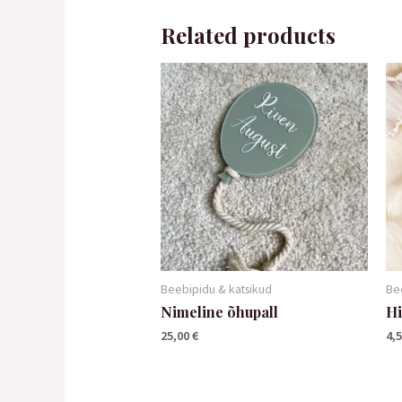
Related products
Beebipidu & katsikud
Be
Nimeline õhupall
H
25,00
€
4,