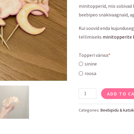
minitopperid, mis sobivad 
beebipeo snäkivaagnaid, ag
Kui soovid enda kujunduseg
tellimiseks
minitopperite
Topperi värvus
*
sinine
roosa
Minitopperite
ADD TO C
komplekt
'Mõmmi'
Categories:
Beebipidu & katsi
quantity