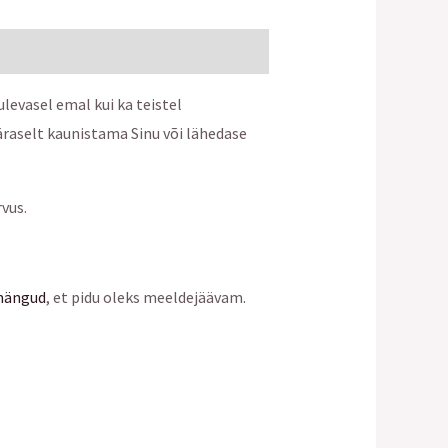
ulevasel emal kui ka teistel
raselt kaunistama Sinu või lähedase
rvus.
mängud
, et pidu oleks meeldejäävam.