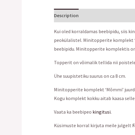
Description
Kui oled korraldamas beebipidu, siis kin
peokülalistel. Minitopperite komplekt
beebipidu. Minitopperite komplektis on
Topperit on võimalik tellida nii poistel
Ühe suupistetiku suurus on ca 8 cm.
Minitopperite komplekt ‘Mõmmi’ juurd
Kogu komplekt kokku aitab kaasa sellele
Vaata ka beebipeo
kingitusi.
Küsimuste korral kirjuta meile julgelt
F