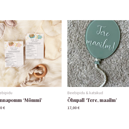
ebipidu
Beebipidu & katsikud
innapomm ‘Mõmmi’
Õhupall ‘Tere, maailm’
50
€
17,00
€