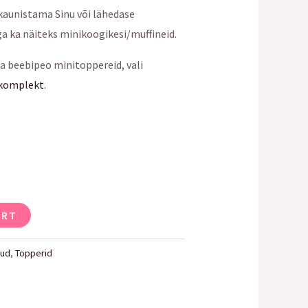
kaunistama Sinu või lähedase
a ka näiteks minikoogikesi/muffineid.
a beebipeo minitoppereid, vali
 komplekt
.
ART
kud
,
Topperid